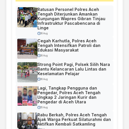
Ratusan Personel Polres Aceh
Tengah Diterjunkan Amankan
Kunjungan Wapres Gibran Tinjau
Infrastruktur Pascabencana di
Linge
06 Aug
Cegah Karhutla, Polres Aceh
Tengah Intensifkan Patroli dan
Edukasi Masyarakat
06 Aug
Strong Point Pagi, Polsek Silih Nara
Bantu Kelancaran Lalu Lintas dan
Keselamatan Pelajar
06 Aug
Lagi, Tangkap Pengguna dan
Pengedar, Polres Aceh Tengah
Ungkap 2 Jaringan Kurir dan
Pengedar di Aceh Utara
05 Aug
Rabu Berkah, Polres Aceh Tengah
Ajak Warga Perkuat Silaturahmi dan
Aktifkan Kembali Satkamling