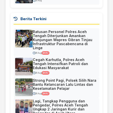
05 Aug
Berita Terkini
Ratusan Personel Polres Aceh
Tengah Diterjunkan Amankan
Kunjungan Wapres Gibran Tinjau
Infrastruktur Pascabencana di
Linge
06 Aug
BARU
Cegah Karhutla, Polres Aceh
Tengah Intensifkan Patroli dan
Edukasi Masyarakat
06 Aug
BARU
Strong Point Pagi, Polsek Silih Nara
Bantu Kelancaran Lalu Lintas dan
Keselamatan Pelajar
06 Aug
BARU
Lagi, Tangkap Pengguna dan
Pengedar, Polres Aceh Tengah
Ungkap 2 Jaringan Kurir dan