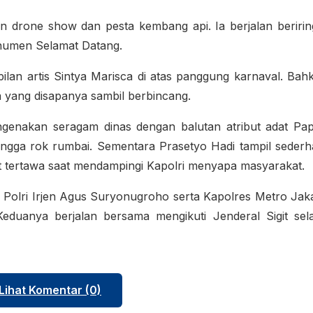
n drone show dan pesta kembang api. Ia berjalan beriri
numen Selamat Datang.
mpilan artis Sintya Marisca di atas panggung karnaval. Bah
a yang disapanya sambil berbincang.
genakan seragam dinas dengan balutan atribut adat Pa
hingga rok rumbai. Sementara Prasetyo Hadi tampil seder
at tertawa saat mendampingi Kapolri menyapa masyarakat.
as Polri Irjen Agus Suryonugroho serta Kapolres Metro Jak
duanya berjalan bersama mengikuti Jenderal Sigit sel
Lihat Komentar (0)