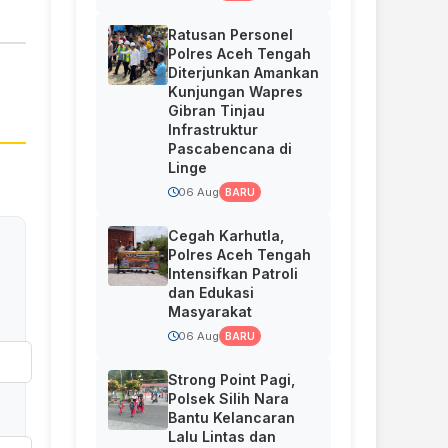
Ratusan Personel
Polres Aceh Tengah
Diterjunkan Amankan
Kunjungan Wapres
Gibran Tinjau
Infrastruktur
Pascabencana di
Linge
06 Aug
BARU
Cegah Karhutla,
Polres Aceh Tengah
Intensifkan Patroli
dan Edukasi
Masyarakat
06 Aug
BARU
Strong Point Pagi,
Polsek Silih Nara
Bantu Kelancaran
Lalu Lintas dan