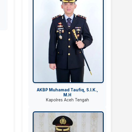
AKBP Muhamad Taufiq, S.I.K.,
M.H
Kapolres Aceh Tengah