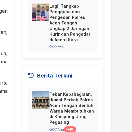
Lagi, Tangkap
ngan
Pengguna dan
Pengedar, Polres
Aceh Tengah
Ungkap 2 Jaringan
kan,
Kurir dan Pengedar
di Aceh Utara
05 Aug
pua,
hana
Berita Terkini
arta
ama
Tebar Kebahagiaan,
Jumat Berkah Polres
Aceh Tengah Sentuh
Warga Membutuhkan
di Kampung Uring
Pegasing
07 Aug
BARU