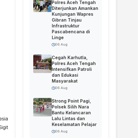
Polres Aceh Tengah
Diterjunkan Amankan
Kunjungan Wapres
Gibran Tinjau
Infrastruktur
Pascabencana di
Linge
06 Aug
Cegah Karhutla,
Polres Aceh Tengah
Intensifkan Patroli
dan Edukasi
Masyarakat
06 Aug
Strong Point Pagi,
Polsek Silih Nara
Bantu Kelancaran
esia
Lalu Lintas dan
Keselamatan Pelajar
igit
06 Aug